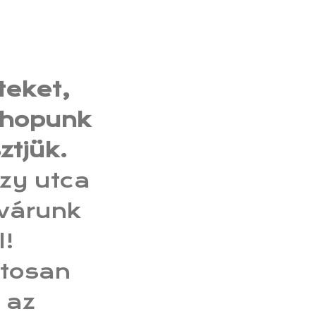
teket,
shopunk
ztjük.
czy utca
 várunk
l!
atosan
 az