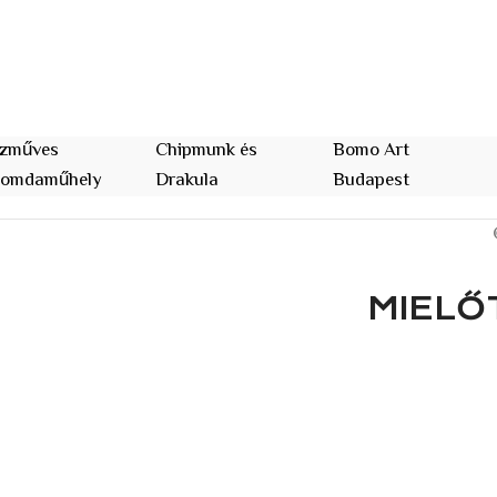
zműves
Chipmunk és
Bomo Art
omdaműhely
Drakula
Budapest
MIELŐ