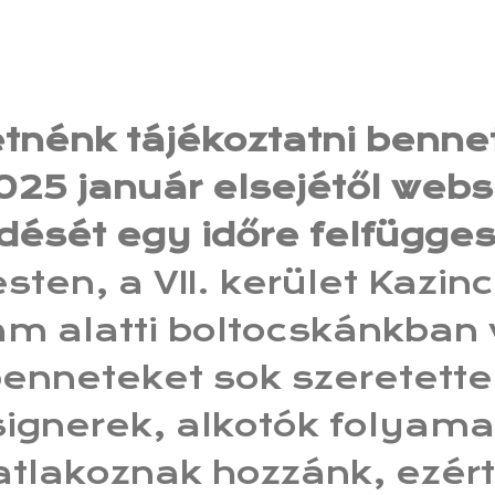
tnénk tájékoztatni benne
025 január elsejétől web
ését egy időre felfügges
ten, a VII. kerület Kazin
ám alatti boltocskánkban
enneteket sok szeretette
signerek, alkotók folyam
atlakoznak hozzánk, ezért