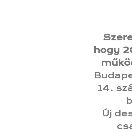
Szere
hogy 2
működ
Budapes
14. sz
b
Új de
cs