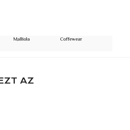
Malliola
Coffewear
Cinq Filles
Budapest
EZT AZ