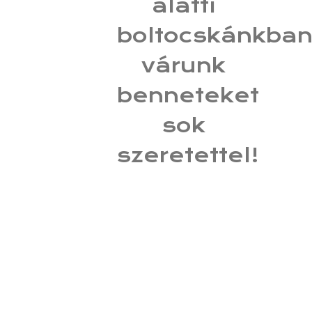
alatti
boltocskánkba
várunk
benneteket
sok
szeretettel!
Új
designerek,
alkotók
folyamatosan
csatlakoznak