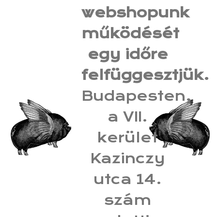
webshopunk
működését
egy időre
felfüggesztjük.
Budapesten,
a VII.
kerület
Kazinczy
utca 14.
szám