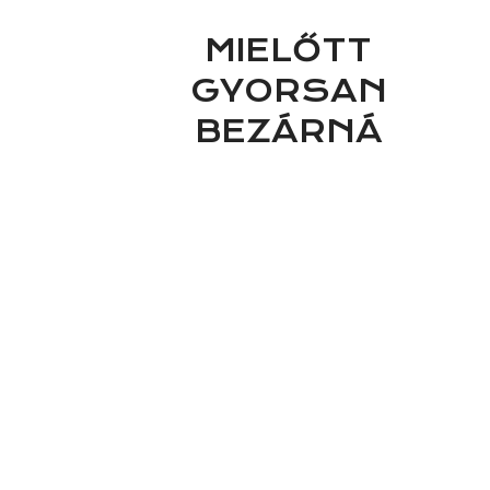
MIELŐTT
GYORSAN
BEZÁRNÁ
D EZT AZ
ABLAKOT:
Mielőtt gyorsan
bezárnád ezt az
ablakot: