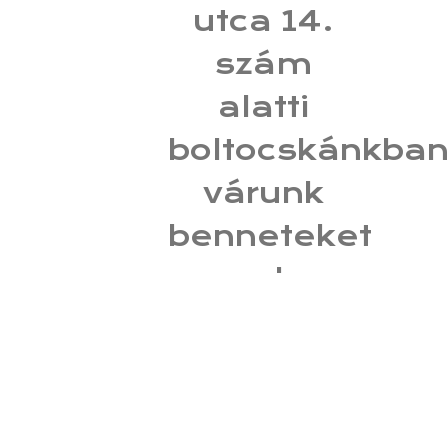
utca 14.
szám
alatti
boltocskánkba
várunk
benneteket
sok
szeretettel!
Új
designerek,