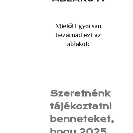
Mielőtt gyorsan
bezárnád ezt az
ablakot:
Szeretnénk
tájékoztatni
benneteket,
hogy 2025